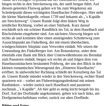
biegen rechts in den Streckenweg ein, der sanft bergan führt. Auf
diesem geteerten Flurweg gehen wir bis zum Wegekreuz am
Scheitelpunkt dieses wichtigsten Haselbacher Feldweges. Hier steht
die kleine Marienkapelle, erbaut 1739 und bekannt als „`s Kapälle
am Streckenweg“. Unsere Runde folgt dem linken Weg in
nördlicher Richtung, vorbei an einer Sitzbank. Kurz darauf
erschließt sich ein schöner Rundblick ins Tal, in dem Haselbach und
Bischofsheim eingebettet sind. Am nächsten Abzweig biegen wir
rechts ab und kommen über einen ansteigenden Schotterweg zum
Aussichtspunkt am Finkelberg, der mit einem überdachten,
windgeschützten Sitzplatz zum Verweilen einlädt. Wir setzen die
Umrundung des Finkelberges fort. Am Braunskreuz, unter dem
ebenfalls eine Bank mit Blick über Unterweißenbrunn ins Brendtal
zum Pausieren einlädt, biegen wir rechts ab und folgen dem von
Haselnusssträuchern besäumten Feldweg, der uns den Blick in den
kleinen romantischen Wiesengrund des „Hinteren Haselbachs“
eröffnet. In südwestlicher Richtung schließt der Kreuzberg das Tal
ab. Unsere Runde mündet wieder in den Streckenweg, rechter Hand
spazieren wir – vorbei am Flubereinigungsdenkmal mit seinen
Rastbänken – wieder zurück nach Haselbach und passieren
nochmals „´s Kapälle“. Ab hier geht es stetig leicht bergab bis ins
Dorf. Auf der Dorfstraße angekommen, gehen wir nach links, am
Dorfgemeinschaftshaus vorbei, zurück zur alten Dorflinde.
Bilder und Fotos