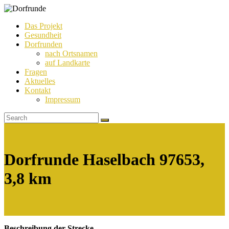
Das Projekt
Gesundheit
Dorfrunde
Dorfrunden
nach Ortsnamen
auf Landkarte
Fragen
Aktuelles
Kontakt
Impressum
Dorfrunde Haselbach 97653,
3,8 km
Beschreibung der Strecke