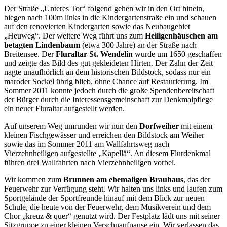
Der Straße „Unteres Tor“ folgend gehen wir in den Ort hinein,
biegen nach 100m links in die Kindergartenstraße ein und schauen
auf den renovierten Kindergarten sowie das Neubaugebiet
„Heuweg“. Der weitere Weg führt uns zum
Heiligenhäuschen am
betagten Lindenbaum
(etwa 300 Jahre) an der Straße nach
Breitensee. Der
Fluraltar St. Wendelin
wurde um 1650 geschaffen
und zeigte das Bild des gut gekleideten Hirten. Der Zahn der Zeit
nagte unaufhörlich an dem historischen Bildstock, sodass nur ein
maroder Sockel übrig blieb, ohne Chance auf Restaurierung. Im
Sommer 2011 konnte jedoch durch die große Spendenbereitschaft
der Bürger durch die Interessensgemeinschaft zur Denkmalpflege
ein neuer Fluraltar aufgestellt werden.
Auf unserem Weg umrunden wir nun den
Dorfweiher
mit einem
kleinen Fischgewässer und erreichen den Bildstock am Weiher
sowie das im Sommer 2011 am Wallfahrtsweg nach
Vierzehnheiligen aufgestellte „Kapellä“. An diesem Flurdenkmal
führen drei Wallfahrten nach Vierzehnheiligen vorbei.
Wir kommen zum
Brunnen am ehemaligen Brauhaus
, das der
Feuerwehr zur Verfügung steht. Wir halten uns links und laufen zum
Sportgelände der Sportfreunde hinauf mit dem Blick zur neuen
Schule, die heute von der Feuerwehr, dem Musikverein und dem
Chor „kreuz & quer“ genutzt wird. Der Festplatz lädt uns mit seiner
Sitzgruppe zu einer kleinen Verschnaufpause ein. Wir verlassen das