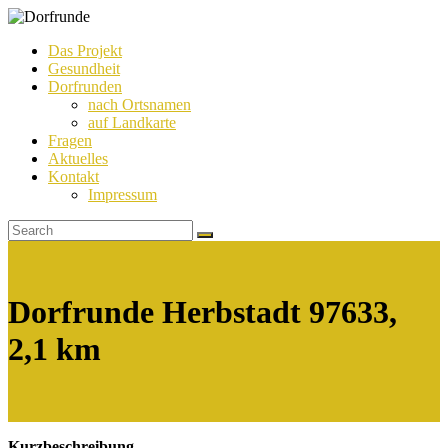
Das Projekt
Gesundheit
Dorfrunde
Dorfrunden
nach Ortsnamen
auf Landkarte
Fragen
Aktuelles
Kontakt
Impressum
Dorfrunde Herbstadt 97633,
2,1 km
Kurzbeschreibung