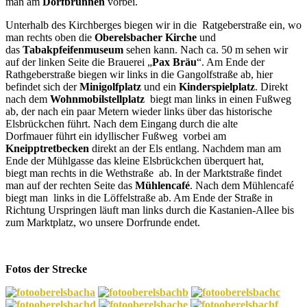
man am
Dorfbrunnen
vorbei.
Unterhalb des Kirchberges biegen wir in die Ratgeberstraße ein, wo
man rechts oben die
Oberelsbacher Kirche
und
das
Tabakpfeifenmuseum
sehen kann. Nach ca. 50 m sehen wir
auf der linken Seite die Brauerei „
Pax Bräu
“. Am Ende der
Rathgeberstraße biegen wir links in die Gangolfstraße ab, hier
befindet sich der
Minigolfplatz
und ein
Kinderspielplatz
. Direkt
nach dem
Wohnmobilstellplatz
biegt man links in einen Fußweg
ab, der nach ein paar Metern wieder links über das historische
Elsbrückchen führt. Nach dem Eingang durch die alte
Dorfmauer führt ein idyllischer Fußweg vorbei am
Kneipptretbecken
direkt an der Els entlang. Nachdem man am
Ende der Mühlgasse das kleine Elsbrückchen überquert hat,
biegt man rechts in die Wethstraße ab. In der Marktstraße findet
man auf der rechten Seite das
Mühlencafé
. Nach dem Mühlencafé
biegt man links in die Löffelstraße ab. Am Ende der Straße in
Richtung Urspringen läuft man links durch die Kastanien-Allee bis
zum Marktplatz, wo unsere Dorfrunde endet.
Fotos der Strecke