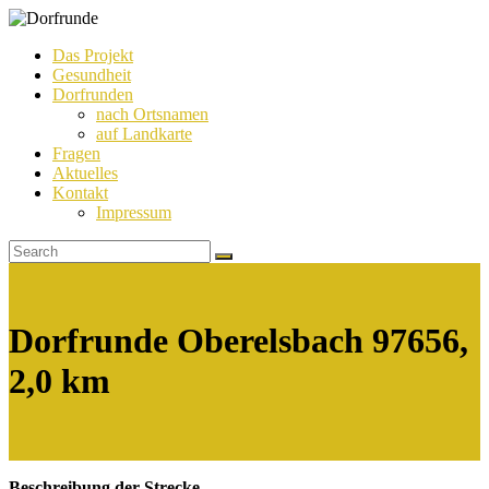
Das Projekt
Gesundheit
Dorfrunde
Dorfrunden
nach Ortsnamen
auf Landkarte
Fragen
Aktuelles
Kontakt
Impressum
Dorfrunde Oberelsbach 97656,
2,0 km
Beschreibung der Strecke