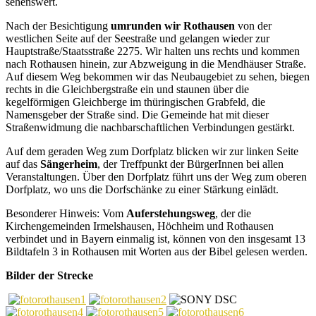
sehenswert.
Nach der Besichtigung
umrunden wir Rothausen
von der
westlichen Seite auf der Seestraße und gelangen wieder zur
Hauptstraße/Staatsstraße 2275. Wir halten uns rechts und kommen
nach Rothausen hinein, zur Abzweigung in die Mendhäuser Straße.
Auf diesem Weg bekommen wir das Neubaugebiet zu sehen, biegen
rechts in die Gleichbergstraße ein und staunen über die
kegelförmigen Gleichberge im thüringischen Grabfeld, die
Namensgeber der Straße sind. Die Gemeinde hat mit dieser
Straßenwidmung die nachbarschaftlichen Verbindungen gestärkt.
Auf dem geraden Weg zum Dorfplatz blicken wir zur linken Seite
auf das
Sängerheim
, der Treffpunkt der BürgerInnen bei allen
Veranstaltungen. Über den Dorfplatz führt uns der Weg zum oberen
Dorfplatz, wo uns die Dorfschänke zu einer Stärkung einlädt.
Besonderer Hinweis: Vom
Auferstehungsweg
, der die
Kirchengemeinden Irmelshausen, Höchheim und Rothausen
verbindet und in Bayern einmalig ist, können von den insgesamt 13
Bildtafeln 3 in Rothausen mit Worten aus der Bibel gelesen werden.
Bilder der Strecke