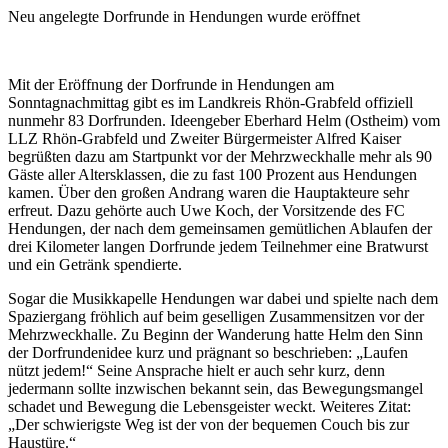
Neu angelegte Dorfrunde in Hendungen wurde eröffnet
Mit der Eröffnung der Dorfrunde in Hendungen am
Sonntagnachmittag gibt es im Landkreis Rhön-Grabfeld offiziell
nunmehr 83 Dorfrunden. Ideengeber Eberhard Helm (Ostheim) vom
LLZ Rhön-Grabfeld und Zweiter Bürgermeister Alfred Kaiser
begrüßten dazu am Startpunkt vor der Mehrzweckhalle mehr als 90
Gäste aller Altersklassen, die zu fast 100 Prozent aus Hendungen
kamen. Über den großen Andrang waren die Hauptakteure sehr
erfreut. Dazu gehörte auch Uwe Koch, der Vorsitzende des FC
Hendungen, der nach dem gemeinsamen gemütlichen Ablaufen der
drei Kilometer langen Dorfrunde jedem Teilnehmer eine Bratwurst
und ein Getränk spendierte.
Sogar die Musikkapelle Hendungen war dabei und spielte nach dem
Spaziergang fröhlich auf beim geselligen Zusammensitzen vor der
Mehrzweckhalle. Zu Beginn der Wanderung hatte Helm den Sinn
der Dorfrundenidee kurz und prägnant so beschrieben: „Laufen
nützt jedem!“ Seine Ansprache hielt er auch sehr kurz, denn
jedermann sollte inzwischen bekannt sein, das Bewegungsmangel
schadet und Bewegung die Lebensgeister weckt. Weiteres Zitat:
„Der schwierigste Weg ist der von der bequemen Couch bis zur
Haustüre.“